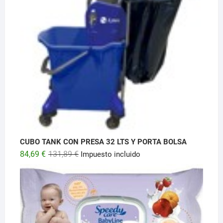
CUBO TANK CON PRESA 32 LTS Y PORTA BOLSA
El
El
84,69
€
131,89
€
Impuesto incluido
precio
precio
original
actual
era:
es:
131,89 €.
84,69 €.