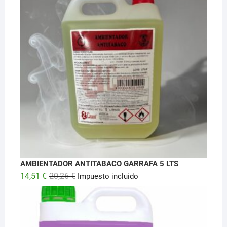
AMBIENTADOR ANTITABACO GARRAFA 5 LTS
El
El
14,51
€
20,26
€
Impuesto incluido
precio
precio
original
actual
era:
es:
20,26 €.
14,51 €.