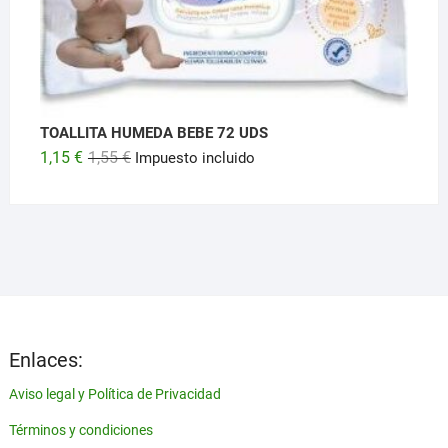
TOALLITA HUMEDA BEBE 72 UDS
El
El
1,15
€
1,55
€
Impuesto incluido
precio
precio
original
actual
era:
es:
1,55 €.
1,15 €.
Enlaces:
Aviso legal y Política de Privacidad
Términos y condiciones