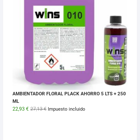
AMBIENTADOR FLORAL PLACK AHORRO 5 LTS + 250
ML
El
El
22,93
€
27,13
€
Impuesto incluido
precio
precio
original
actual
era:
es:
27,13 €.
22,93 €.