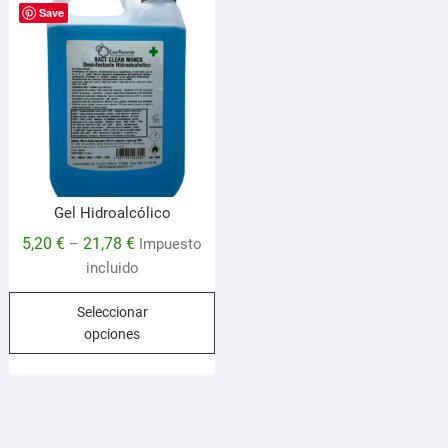
Save
Gel Hidroalcólico
5,20
€
21,78
€
–
Impuesto
incluido
Este
Seleccionar
producto
opciones
tiene
múltiples
variantes.
Las
opciones