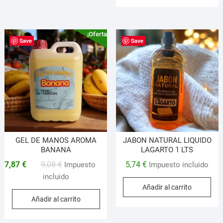
¡Oferta!
Save
Save
GEL DE MANOS AROMA
JABON NATURAL LIQUIDO
BANANA
LAGARTO 1 LTS
El
El
7,87
€
9,08
€
5,74
€
Impuesto
Impuesto incluido
precio
precio
incluido
Añadir al carrito
original
actual
Añadir al carrito
era:
es:
9,08 €.
7,87 €.