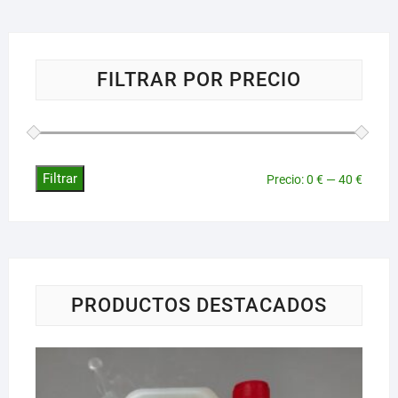
se
pueden
elegir
FILTRAR POR PRECIO
en
la
página
de
producto
Filtrar
Precio
Precio
Precio:
0 €
—
40 €
mínim
máxim
PRODUCTOS DESTACADOS