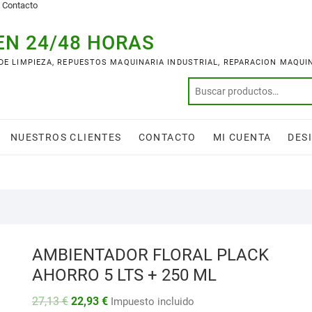
Contacto
EN 24/48 HORAS
 DE LIMPIEZA, REPUESTOS MAQUINARIA INDUSTRIAL, REPARACION MAQUI
NUESTROS CLIENTES
CONTACTO
MI CUENTA
DES
AMBIENTADOR FLORAL PLACK
AHORRO 5 LTS + 250 ML
El
El
27,13
€
22,93
€
Impuesto incluido
precio
precio