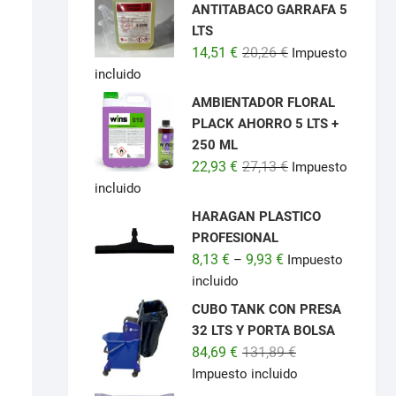
ANTITABACO GARRAFA 5
LTS
El
El
14,51
€
20,26
€
Impuesto
precio
precio
incluido
original
actual
AMBIENTADOR FLORAL
era:
es:
PLACK AHORRO 5 LTS +
20,26 €.
14,51 €.
250 ML
El
El
22,93
€
27,13
€
Impuesto
precio
precio
incluido
original
actual
HARAGAN PLASTICO
era:
es:
PROFESIONAL
27,13 €.
22,93 €.
8,13
€
9,93
€
–
Impuesto
incluido
CUBO TANK CON PRESA
32 LTS Y PORTA BOLSA
El
El
84,69
€
131,89
€
precio
precio
Impuesto incluido
original
actual