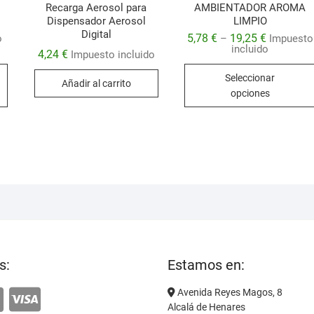
Recarga Aerosol para
AMBIENTADOR AROMA
Dispensador Aerosol
LIMPIO
Digital
5,78
€
19,25
€
o
–
Impuesto
incluido
4,24
€
Impuesto incluido
Este
Seleccionar
Añadir al carrito
producto
opciones
tiene
múltiples
variantes.
Las
opciones
se
pueden
elegir
en
la
s:
Estamos en:
página
de
Avenida Reyes Magos, 8
producto
Alcalá de Henares