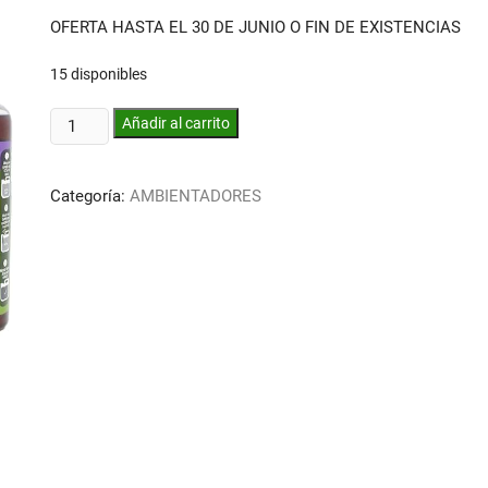
original
actual
OFERTA HASTA EL 30 DE JUNIO O FIN DE EXISTENCIAS
era:
es:
27,13 €.
22,93 €.
15 disponibles
AMBIENTADOR
Añadir al carrito
FLORAL
PLACK
Categoría:
AMBIENTADORES
AHORRO
5
LTS
+
250
ML
cantidad