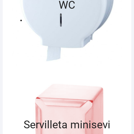
WC
Servilleta minisevi