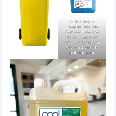
Abrillantador para
lavavajillas industiales.
Áctua adecuadamente
incluso en aguas muy
duras. Secado rápido sin
velos ni manchas. No
produce espuma.