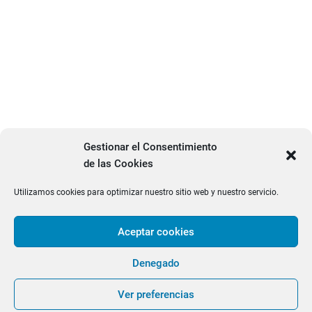
Gestionar el Consentimiento
de las Cookies
Utilizamos cookies para optimizar nuestro sitio web y nuestro servicio.
Aceptar cookies
facebook
twitter
PRODUCTOS
Denegado
OULET
GRDMADRID.COM ¡¡SERVIMOS EN 24/48 HORAS
| Diseñado por:
Tema
Ver preferencias
Freesia
| © 2026
WordPress