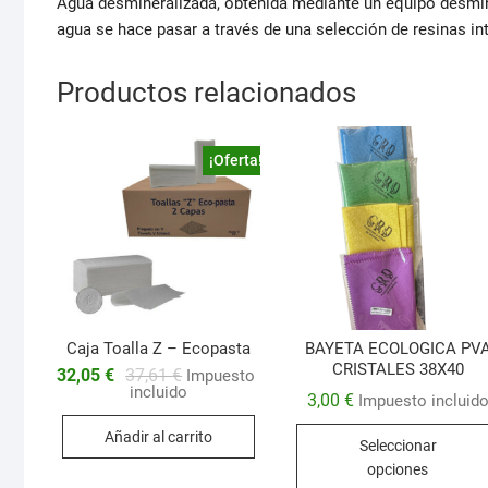
Agua desmineralizada, obtenida mediante un equipo desmine
agua se hace pasar a través de una selección de resinas in
Productos relacionados
¡Oferta!
Caja Toalla Z – Ecopasta
BAYETA ECOLOGICA PV
CRISTALES 38X40
El
El
32,05
€
37,61
€
Impuesto
precio
precio
incluido
3,00
€
Impuesto incluid
original
actual
era:
es:
Añadir al carrito
37,61 €.
32,05 €.
Seleccionar
opciones