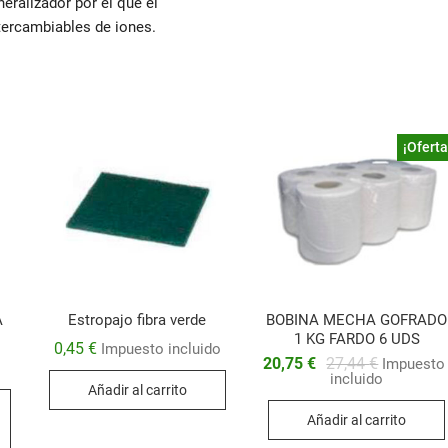
ralizador por el que el
tercambiables de iones.
¡Oferta
A
Estropajo fibra verde
BOBINA MECHA GOFRADO
1 KG FARDO 6 UDS
0,45
€
Impuesto incluido
El
El
20,75
€
27,44
€
Impuesto
o
precio
precio
incluido
Añadir al carrito
original
actual
Este
era:
es:
producto
Añadir al carrito
27,44 €.
20,75 €.
tiene