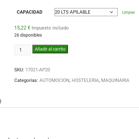
CAPACIDAD
Limpiar
15,22
€
Impuesto incluido
26 disponibles
AGUA
Añadir al carrito
DESTILADA
DESMINERALIZADA
SKU:
17021-AP20
cantidad
Categorías:
AUTOMOCION
,
HOSTELERIA
,
MAQUINARIA
)