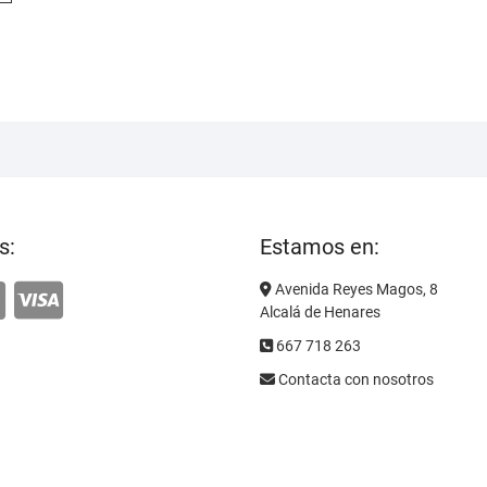
múltiples
variantes.
Las
opciones
se
pueden
elegir
en
la
s:
Estamos en:
página
de
Avenida Reyes Magos, 8
producto
Alcalá de Henares
667 718 263
Contacta con nosotros