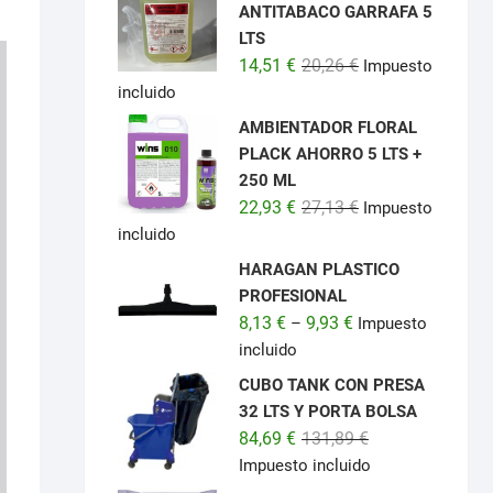
ANTITABACO GARRAFA 5
LTS
El
El
14,51
€
20,26
€
Impuesto
precio
precio
incluido
original
actual
AMBIENTADOR FLORAL
era:
es:
PLACK AHORRO 5 LTS +
20,26 €.
14,51 €.
250 ML
El
El
22,93
€
27,13
€
Impuesto
precio
precio
incluido
original
actual
HARAGAN PLASTICO
era:
es:
PROFESIONAL
27,13 €.
22,93 €.
8,13
€
9,93
€
–
Impuesto
incluido
CUBO TANK CON PRESA
32 LTS Y PORTA BOLSA
El
El
84,69
€
131,89
€
precio
precio
Impuesto incluido
original
actual