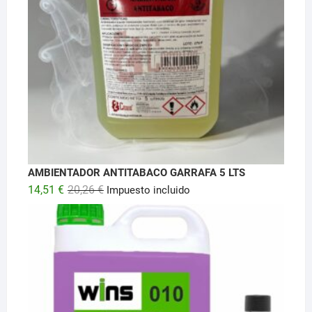
AMBIENTADOR ANTITABACO GARRAFA 5 LTS
El
El
14,51
€
20,26
€
Impuesto incluido
precio
precio
original
actual
era:
es:
20,26 €.
14,51 €.