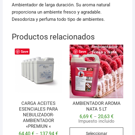
Ambientador de larga duración. Su aroma natural
proporciona un ambiente fresco y agradable.
Desodoriza y perfuma todo tipo de ambientes.
Productos relacionados
Save
Save
CARGA ACEITES
AMBIENTADOR AROMA
ESENCIALES PARA
NATA 5 LT
NEBULIZADOR-
6,69
€
20,63
€
–
AMBIENTADOR
Impuesto incluido
«PREMIUN «
Este
64,40
€
137,94
€
Seleccionar
–