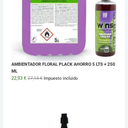
AMBIENTADOR FLORAL PLACK AHORRO 5 LTS + 250
ML
El
El
22,93
€
27,13
€
Impuesto incluido
precio
precio
original
actual
era:
es:
27,13 €.
22,93 €.