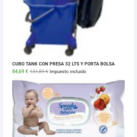
CUBO TANK CON PRESA 32 LTS Y PORTA BOLSA
El
El
84,69
€
131,89
€
Impuesto incluido
precio
precio
original
actual
era:
es:
131,89 €.
84,69 €.