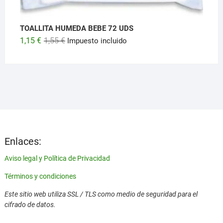
TOALLITA HUMEDA BEBE 72 UDS
El
El
1,15
€
1,55
€
Impuesto incluido
precio
precio
original
actual
era:
es:
1,55 €.
1,15 €.
Enlaces:
Aviso legal y Política de Privacidad
Términos y condiciones
Este sitio web utiliza SSL / TLS como medio de seguridad para el
cifrado de datos.