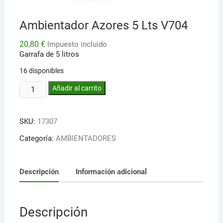
Ambientador Azores 5 Lts V704
20,80
€
Impuesto incluido
Garrafa de 5 litros
16 disponibles
Ambientador
Añadir al carrito
Azores
5
SKU:
17307
Lts
V704
Categoría:
AMBIENTADORES
cantidad
Descripción
Información adicional
Descripción