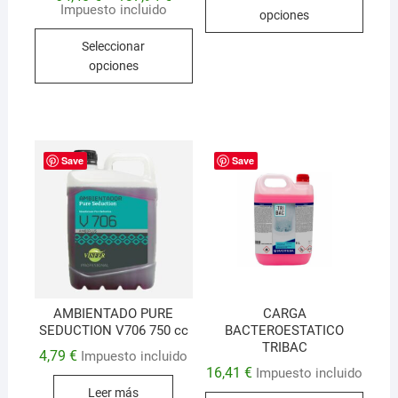
produ
Impuesto incluido
opciones
tiene
Este
Seleccionar
múlti
producto
opciones
varian
tiene
Las
múltiples
opcio
variantes.
se
Las
pued
opciones
Save
Save
elegir
se
en
pueden
la
elegir
págin
en
de
la
produ
página
de
AMBIENTADO PURE
CARGA
SEDUCTION V706 750 cc
BACTEROESTATICO
producto
TRIBAC
4,79
€
Impuesto incluido
16,41
€
Impuesto incluido
Leer más
Este