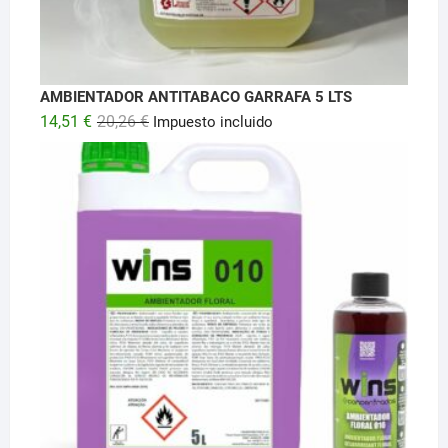
AMBIENTADOR ANTITABACO GARRAFA 5 LTS
El
El
14,51
€
20,26
€
Impuesto incluido
precio
precio
original
actual
era:
es:
20,26 €.
14,51 €.