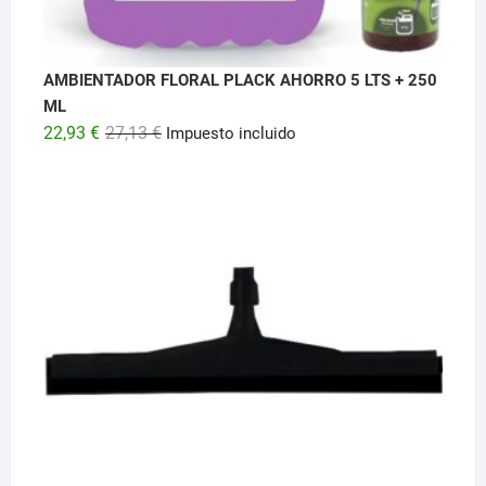
AMBIENTADOR FLORAL PLACK AHORRO 5 LTS + 250
ML
El
El
22,93
€
27,13
€
Impuesto incluido
precio
precio
original
actual
era:
es:
27,13 €.
22,93 €.