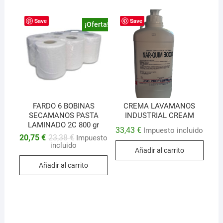
Save
Save
¡Oferta!
FARDO 6 BOBINAS
CREMA LAVAMANOS
SECAMANOS PASTA
INDUSTRIAL CREAM
LAMINADO 2C 800 gr
33,43
€
Impuesto incluido
El
El
20,75
€
23,38
€
Impuesto
precio
precio
incluido
Añadir al carrito
original
actual
era:
es:
Añadir al carrito
23,38 €.
20,75 €.