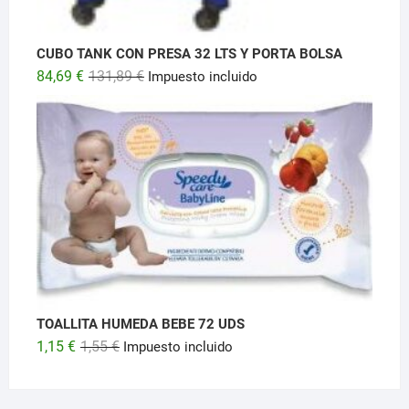
CUBO TANK CON PRESA 32 LTS Y PORTA BOLSA
El
El
84,69
€
131,89
€
Impuesto incluido
precio
precio
original
actual
era:
es:
131,89 €.
84,69 €.
TOALLITA HUMEDA BEBE 72 UDS
El
El
1,15
€
1,55
€
Impuesto incluido
precio
precio
original
actual