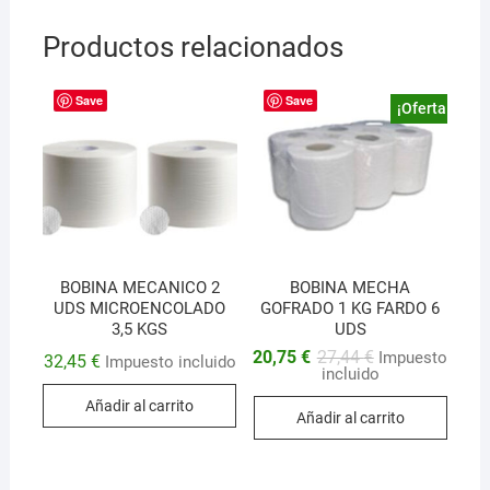
Productos relacionados
Save
Save
¡Oferta!
BOBINA MECANICO 2
BOBINA MECHA
UDS MICROENCOLADO
GOFRADO 1 KG FARDO 6
3,5 KGS
UDS
El
El
20,75
€
27,44
€
Impuesto
32,45
€
Impuesto incluido
precio
precio
incluido
original
actual
era:
es:
Añadir al carrito
Añadir al carrito
27,44 €.
20,75 €.