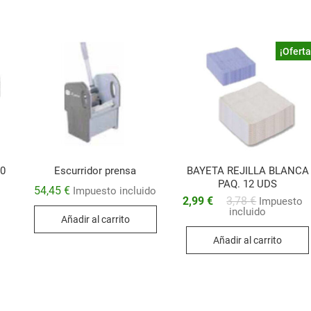
¡Oferta
30
Escurridor prensa
BAYETA REJILLA BLANCA
PAQ. 12 UDS
54,45
€
Impuesto incluido
El
El
2,99
€
3,78
€
Impuesto
o
precio
precio
incluido
Añadir al carrito
original
actual
era:
es:
Añadir al carrito
3,78 €.
2,99 €.