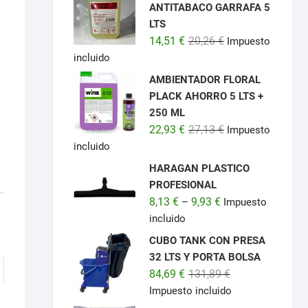
ANTITABACO GARRAFA 5
LTS
El
El
14,51
€
20,26
€
Impuesto
precio
precio
incluido
original
actual
AMBIENTADOR FLORAL
era:
es:
PLACK AHORRO 5 LTS +
20,26 €.
14,51 €.
250 ML
El
El
22,93
€
27,13
€
Impuesto
precio
precio
incluido
original
actual
HARAGAN PLASTICO
era:
es:
PROFESIONAL
27,13 €.
22,93 €.
8,13
€
9,93
€
–
Impuesto
incluido
CUBO TANK CON PRESA
32 LTS Y PORTA BOLSA
El
El
84,69
€
131,89
€
precio
precio
Impuesto incluido
original
actual