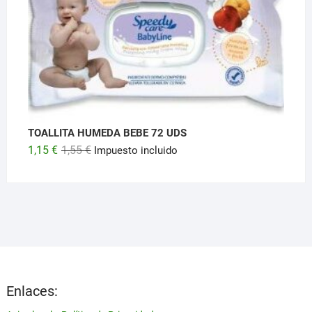
131,89 €.
84,69 €.
TOALLITA HUMEDA BEBE 72 UDS
El
El
1,15
€
1,55
€
Impuesto incluido
precio
precio
original
actual
era:
es:
1,55 €.
1,15 €.
Enlaces: