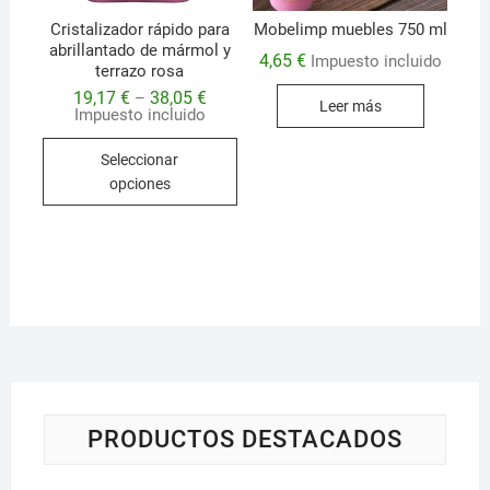
Cristalizador rápido para
Mobelimp muebles 750 ml
abrillantado de mármol y
4,65
€
Impuesto incluido
terrazo rosa
19,17
€
38,05
€
–
Leer más
Impuesto incluido
Este
Seleccionar
producto
opciones
tiene
múltiples
variantes.
Las
opciones
se
pueden
elegir
en
la
PRODUCTOS DESTACADOS
página
de