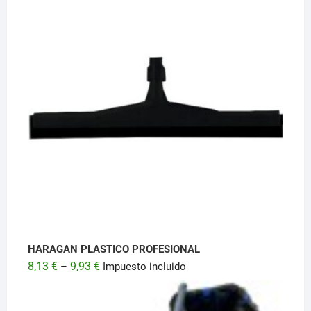
original
actual
era:
es:
27,13 €.
22,93 €.
HARAGAN PLASTICO PROFESIONAL
8,13
€
9,93
€
–
Impuesto incluido