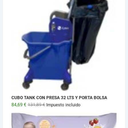
CUBO TANK CON PRESA 32 LTS Y PORTA BOLSA
El
El
84,69
€
131,89
€
Impuesto incluido
precio
precio
original
actual
era:
es: