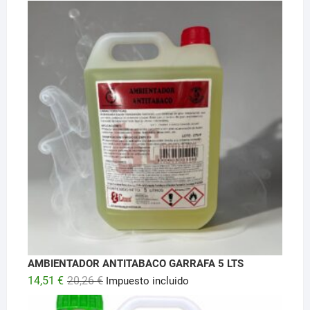
producto
AMBIENTADOR ANTITABACO GARRAFA 5 LTS
El
El
14,51
€
20,26
€
Impuesto incluido
precio
precio