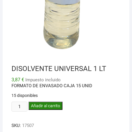
DISOLVENTE UNIVERSAL 1 LT
3,87
€
Impuesto incluido
FORMATO DE ENVASADO CAJA 15 UNID
15 disponibles
DISOLVENTE
Añadir al carrito
UNIVERSAL
1
SKU:
17507
LT