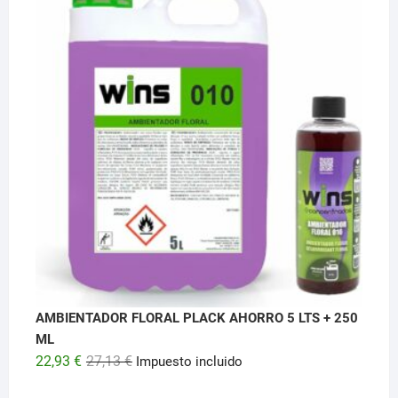
original
actual
era:
es:
20,26 €.
14,51 €.
AMBIENTADOR FLORAL PLACK AHORRO 5 LTS + 250
ML
El
El
22,93
€
27,13
€
Impuesto incluido
precio
precio