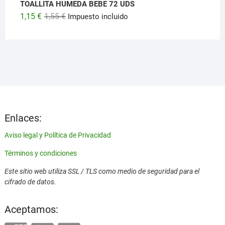
TOALLITA HUMEDA BEBE 72 UDS
El
El
1,15
€
1,55
€
Impuesto incluido
precio
precio
original
actual
era:
es:
1,55 €.
1,15 €.
Enlaces:
Aviso legal y Política de Privacidad
Términos y condiciones
Este sitio web utiliza SSL / TLS como medio de seguridad para el
cifrado de datos.
Aceptamos: