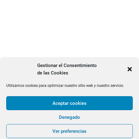
Gestionar el Consentimiento
de las Cookies
Utilizamos cookies para optimizar nuestro sitio web y nuestro servicio.
Aceptar cookies
facebook
twitter
PRODUCTOS
Denegado
OULET
GRDMADRID.COM ¡¡SERVIMOS EN 24/48 HORAS
| Diseñado por:
Tema
Ver preferencias
Freesia
| © 2026
WordPress