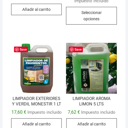
Impuesto incluido
Este
Añadir al carrito
Seleccionar
produ
opciones
tiene
múlti
varian
Las
opcio
Save
Save
se
pued
elegir
en
la
págin
de
LIMPIADOR EXTERIORES
LIMPIADOR AROMA
Y VERDIL MONESTIR 1 LT
LIMON 5 LTS
produ
17,60
€
7,62
€
Impuesto incluido
Impuesto incluido
Añadir al carrito
Añadir al carrito