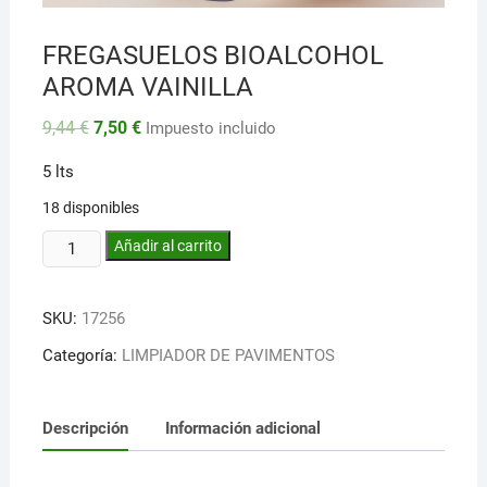
FREGASUELOS BIOALCOHOL
AROMA VAINILLA
El
El
9,44
€
7,50
€
Impuesto incluido
precio
precio
original
actual
5 lts
era:
es:
9,44 €.
7,50 €.
18 disponibles
FREGASUELOS
Añadir al carrito
BIOALCOHOL
AROMA
SKU:
17256
VAINILLA
cantidad
Categoría:
LIMPIADOR DE PAVIMENTOS
Descripción
Información adicional