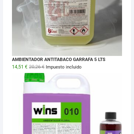
AMBIENTADOR ANTITABACO GARRAFA 5 LTS
El
El
14,51
€
20,26
€
Impuesto incluido
precio
precio
original
actual
era:
es:
20,26 €.
14,51 €.