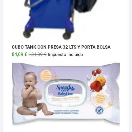
CUBO TANK CON PRESA 32 LTS Y PORTA BOLSA
El
El
84,69
€
131,89
€
Impuesto incluido
precio
precio
original
actual
era:
es:
131,89 €.
84,69 €.