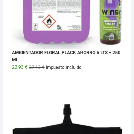
AMBIENTADOR FLORAL PLACK AHORRO 5 LTS + 250
ML
El
El
22,93
€
27,13
€
Impuesto incluido
precio
precio
original
actual
era:
es:
27,13 €.
22,93 €.