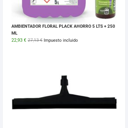
AMBIENTADOR FLORAL PLACK AHORRO 5 LTS + 250
ML
El
El
22,93
€
27,13
€
Impuesto incluido
precio
precio
original
actual
era:
es:
27,13 €.
22,93 €.