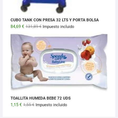
CUBO TANK CON PRESA 32 LTS Y PORTA BOLSA
El
El
84,69
€
131,89
€
Impuesto incluido
precio
precio
original
actual
era:
es:
131,89 €.
84,69 €.
TOALLITA HUMEDA BEBE 72 UDS
El
El
1,15
€
1,55
€
Impuesto incluido
precio
precio
original
actual