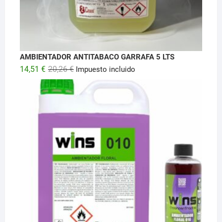
AMBIENTADOR ANTITABACO GARRAFA 5 LTS
El
El
14,51
€
20,26
€
Impuesto incluido
precio
precio
original
actual
era:
es:
20,26 €.
14,51 €.