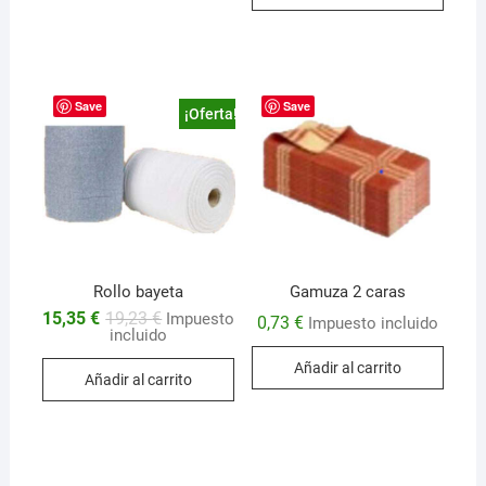
Save
Save
¡Oferta!
Rollo bayeta
Gamuza 2 caras
El
El
15,35
€
19,23
€
Impuesto
0,73
€
Impuesto incluido
precio
precio
incluido
original
actual
era:
es:
Añadir al carrito
Añadir al carrito
19,23 €.
15,35 €.