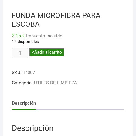
FUNDA MICROFIBRA PARA
ESCOBA
2,15
€
Impuesto incluido
12 disponibles
FUNDA
Añadir al carrito
MICROFIBRA
PARA
SKU:
14007
ESCOBA
cantidad
Categoría:
UTILES DE LIMPIEZA
Descripción
Descripción