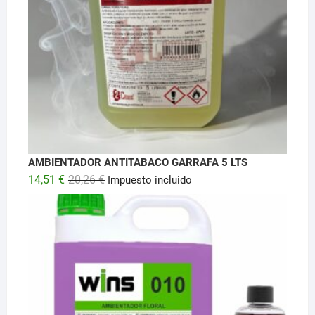
AMBIENTADOR ANTITABACO GARRAFA 5 LTS
El
El
14,51
€
20,26
€
Impuesto incluido
precio
precio
original
actual
era:
es:
20,26 €.
14,51 €.