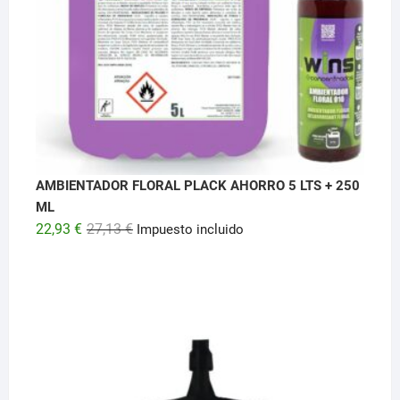
AMBIENTADOR FLORAL PLACK AHORRO 5 LTS + 250
ML
El
El
22,93
€
27,13
€
Impuesto incluido
precio
precio
original
actual
era:
es:
27,13 €.
22,93 €.