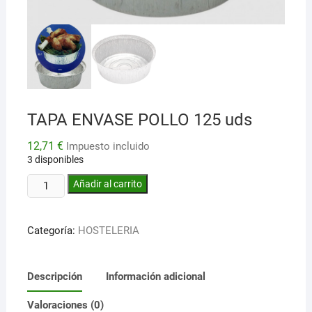
TAPA ENVASE POLLO 125 uds
12,71
€
Impuesto incluido
3 disponibles
TAPA
Añadir al carrito
ENVASE
POLLO
Categoría:
HOSTELERIA
125
uds
cantidad
Descripción
Información adicional
Valoraciones (0)