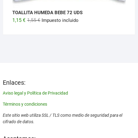
TOALLITA HUMEDA BEBE 72 UDS
El
El
1,15
€
1,55
€
Impuesto incluido
precio
precio
original
actual
era:
es:
1,55 €.
1,15 €.
Enlaces:
Aviso legal y Política de Privacidad
Términos y condiciones
Este sitio web utiliza SSL / TLS como medio de seguridad para el
cifrado de datos.