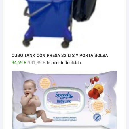
CUBO TANK CON PRESA 32 LTS Y PORTA BOLSA
El
El
84,69
€
131,89
€
Impuesto incluido
precio
precio
original
actual
era:
es:
131,89 €.
84,69 €.