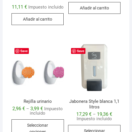
11,11
€
Impuesto incluido
Añadir al carrito
Añadir al carrito
Save
Save
Rejilla urinario
Jabonera Style blanca 1,1
litros
2,96
€
3,99
€
–
Impuesto
incluido
17,29
€
19,36
€
–
Impuesto incluido
Este
Seleccionar
Este
producto
Seleccionar
opciones