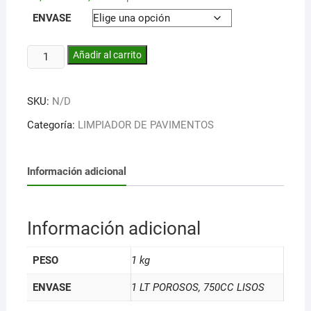
ENVASE
ELIMINADOR
Añadir al carrito
DE
GRAFITIS
SKU:
N/D
cantidad
Categoría:
LIMPIADOR DE PAVIMENTOS
Información adicional
Información adicional
PESO
1 kg
ENVASE
1 LT POROSOS, 750CC LISOS