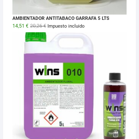
AMBIENTADOR ANTITABACO GARRAFA 5 LTS
El
El
14,51
€
20,26
€
Impuesto incluido
precio
precio
original
actual
era:
es:
20,26 €.
14,51 €.