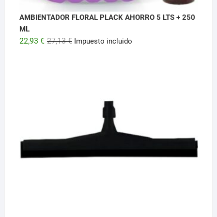
AMBIENTADOR FLORAL PLACK AHORRO 5 LTS + 250
ML
El
El
22,93
€
27,13
€
Impuesto incluido
precio
precio
original
actual
era:
es:
27,13 €.
22,93 €.