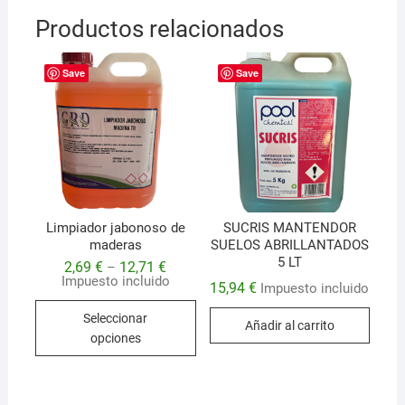
Productos relacionados
Save
Save
Limpiador jabonoso de
SUCRIS MANTENDOR
maderas
SUELOS ABRILLANTADOS
5 LT
2,69
€
12,71
€
–
Impuesto incluido
15,94
€
Impuesto incluido
Este
Seleccionar
Añadir al carrito
producto
opciones
tiene
múltiples
variantes.