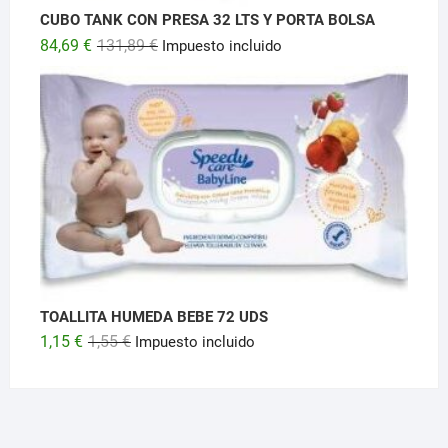
CUBO TANK CON PRESA 32 LTS Y PORTA BOLSA
El
El
84,69
€
131,89
€
Impuesto incluido
precio
precio
original
actual
era:
es:
131,89 €.
84,69 €.
TOALLITA HUMEDA BEBE 72 UDS
El
El
1,15
€
1,55
€
Impuesto incluido
precio
precio
original
actual
era:
es:
1,55 €.
1,15 €.