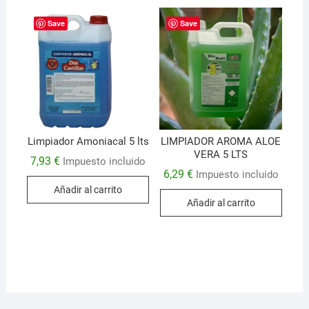
Las
opciones
Save
Save
se
pueden
elegir
en
la
página
de
Limpiador Amoniacal 5 lts
LIMPIADOR AROMA ALOE
VERA 5 LTS
producto
7,93
€
Impuesto incluido
6,29
€
Impuesto incluido
Añadir al carrito
Añadir al carrito