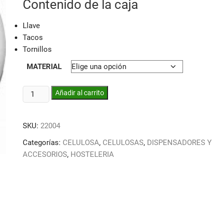
Contenido de la caja
Llave
Tacos
Tornillos
MATERIAL
DISPESADOR
Añadir al carrito
HIGIENICO
INDUSTRIAL
SKU:
22004
PORTA
ROLLOS
Categorías:
CELULOSA
,
CELULOSAS
,
DISPENSADORES Y
cantidad
ACCESORIOS
,
HOSTELERIA