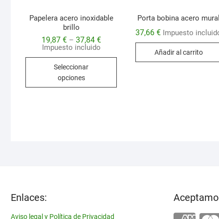
Papelera acero inoxidable
Porta bobina acero mura
brillo
37,66
€
Impuesto incluid
19,87
€
37,84
€
–
Impuesto incluido
Añadir al carrito
Este
Seleccionar
producto
opciones
tiene
múltiples
variantes.
Las
opciones
se
pueden
elegir
en
la
Enlaces:
Aceptamo
página
de
Aviso legal y Política de Privacidad