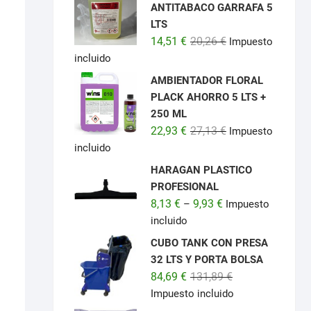
ANTITABACO GARRAFA 5
LTS
El
El
14,51
€
20,26
€
Impuesto
precio
precio
incluido
original
actual
AMBIENTADOR FLORAL
era:
es:
PLACK AHORRO 5 LTS +
20,26 €.
14,51 €.
250 ML
El
El
22,93
€
27,13
€
Impuesto
precio
precio
incluido
original
actual
HARAGAN PLASTICO
era:
es:
PROFESIONAL
27,13 €.
22,93 €.
8,13
€
9,93
€
–
Impuesto
incluido
CUBO TANK CON PRESA
32 LTS Y PORTA BOLSA
El
El
84,69
€
131,89
€
precio
precio
Impuesto incluido
original
actual