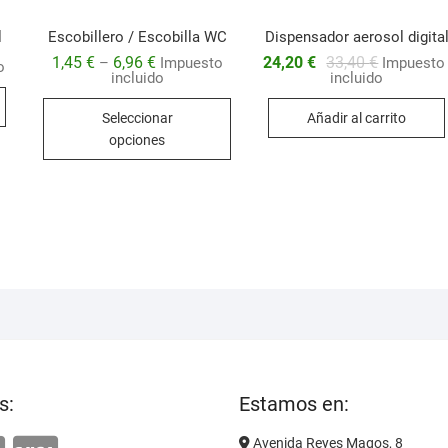
l
Escobillero / Escobilla WC
Dispensador aerosol digita
El
El
1,45
€
6,96
€
24,20
€
33,40
€
–
Impuesto
Impuesto
o
precio
precio
incluido
incluido
original
actual
Este
era:
es:
Seleccionar
Añadir al carrito
33,40 €.
24,20 €.
producto
opciones
tiene
múltiples
variantes.
Las
opciones
se
pueden
elegir
en
la
página
s:
Estamos en:
de
producto
Avenida Reyes Magos, 8