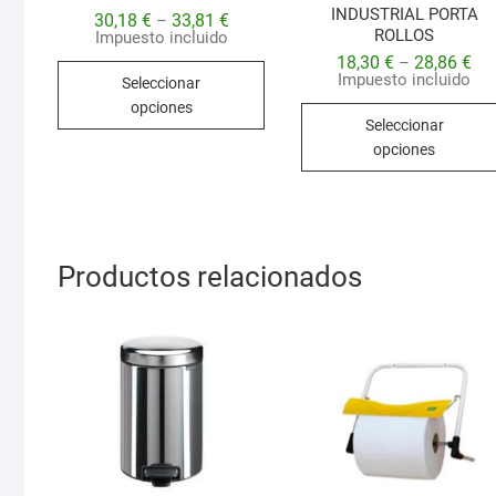
INDUSTRIAL PORTA
30,18
€
33,81
€
–
ROLLOS
Impuesto incluido
18,30
€
28,86
€
–
Este
Impuesto incluido
Seleccionar
producto
opciones
tiene
Seleccionar
múltiples
opciones
variantes.
Las
opciones
se
Productos relacionados
pueden
elegir
en
la
página
de
producto