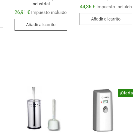
industrial
44,36
€
Impuesto incluido
26,91
€
Impuesto incluido
Añadir al carrito
Añadir al carrito
Este
producto
tiene
múltiples
variantes.
Las
opciones
se
pueden
¡Oferta
elegir
en
la
página
de
producto